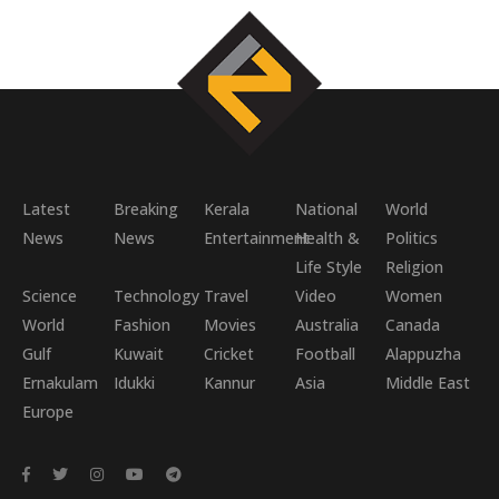
Latest
Breaking
Kerala
National
World
News
News
Entertainment
Health &
Politics
Life Style
Religion
Science
Technology
Travel
Video
Women
World
Fashion
Movies
Australia
Canada
Gulf
Kuwait
Cricket
Football
Alappuzha
Ernakulam
Idukki
Kannur
Asia
Middle East
Europe