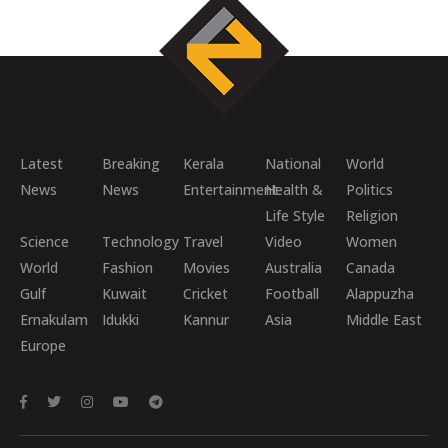
Latest
Breaking
Kerala
National
World
News
News
Entertainment
Health &
Politics
Life Style
Religion
Science
Technology
Travel
Video
Women
World
Fashion
Movies
Australia
Canada
Gulf
Kuwait
Cricket
Football
Alappuzha
Ernakulam
Idukki
Kannur
Asia
Middle East
Europe