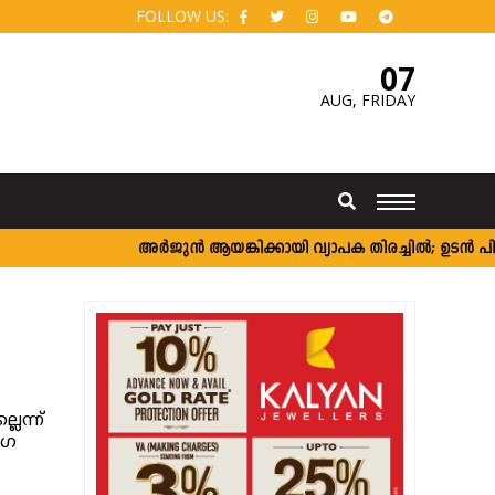
FOLLOW US:
07
AUG,
FRIDAY
അർജുൻ ആയങ്കിക്കായി വ്യാപക തിരച്ചിൽ; ഉടൻ പിടികൂ
െന്ന്
ംഗ