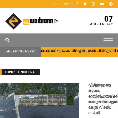
FOLLOW US:
07
AUG,
FRIDAY
BREAKING NEWS:
അർജുൻ ആയങ്കിക്കായി വ്യാപക തിരച്ചിൽ; ഉടൻ പിടികൂടാൻ ആഭ്യന
TOPIC: TUNNEL RAIL
വിഴിഞ്ഞത്തെ
തുരങ്ക
റെയില്‍പാതയ്ക്ക്
അനുമതിയില്ലെന്ന
കേന്ദ്ര വിദഗ്ധ
സമിതി