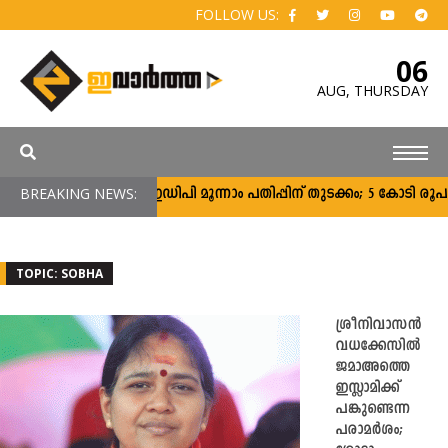
FOLLOW US:
06
AUG,
THURSDAY
BREAKING NEWS:
സി‌എംഇഡിപി മൂന്നാം പതിപ്പിന് തുടക്കം; 5 കോടി രൂപ വരെ 
TOPIC: SOBHA
ശ്രീനിവാസന്‍
വധക്കേസില്‍
ജമാഅത്തെ
ഇസ്ലാമിക്ക്
പങ്കുണ്ടെന്ന
പരാമർശം;