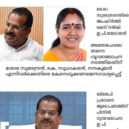
ശോഭാ
സുരേന്ദ്രനെതിരെ
അപകീർത്തി
കേസ് നൽകി
ഇ.പി.ജയരാജൻ
അതേപോലെ
തന്നെ
ഗൂഢാലോചന
നടത്തിയതിന്
ശോഭ സുരേന്ദ്രൻ, കെ. സുധാകരൻ, നന്ദകുമാർ
എന്നിവർക്കെതിരെ കേസെടുക്കണമെന്നാവശ്യപ്പെട്ട്
ബിജെപി
പ്രവേശന
ആരോപണത്തിന്
പിന്നിൽ
ഗൂഢാലോചന;
ഇ പി