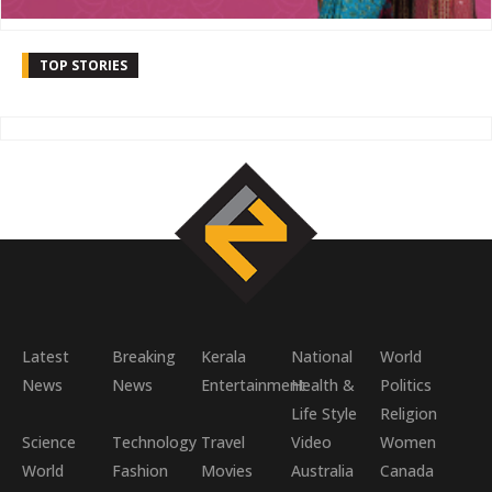
TOP STORIES
Latest
Breaking
Kerala
National
World
News
News
Entertainment
Health &
Politics
Life Style
Religion
Science
Technology
Travel
Video
Women
World
Fashion
Movies
Australia
Canada