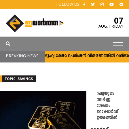
FOLLOW US:
07
AUG,
FRIDAY
BREAKING NEWS:
സാമൂഹ്യ ക്ഷേമ പെൻഷൻ വിതരണത്തിൽ വൻമാറ്റം; 
TOPIC: SAVINGS
റഷ്യയുടെ
സ്വർണ്ണ
ശേഖരം
റെക്കോർഡ്
ഉയരത്തിൽ