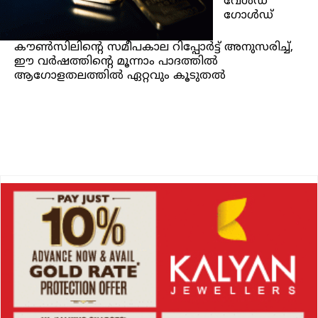
വേൾഡ്
ഗോൾഡ്
കൗൺസിലിന്റെ സമീപകാല റിപ്പോർട്ട് അനുസരിച്ച്,
ഈ വർഷത്തിന്റെ മൂന്നാം പാദത്തിൽ
ആഗോളതലത്തിൽ ഏറ്റവും കൂടുതൽ