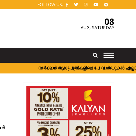
FOLLOW US:
08
AUG,
SATURDAY
സർക്കാർ ആശുപത്രികളിലെ പേ വാർഡുകൾ എല്ലാവർക്ക
ങൾ