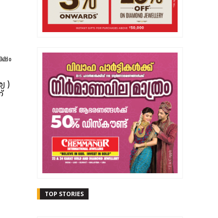
ക്ഷം
യ )
്
TOP STORIES