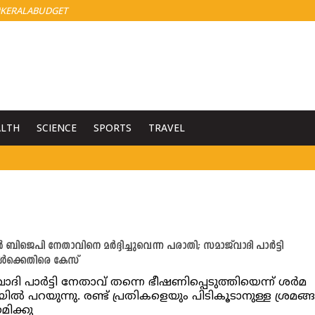
KERALABUDGET
ALTH
SCIENCE
SPORTS
TRAVEL
ബിജെപി നേതാവിനെ മർദ്ദിച്ചുവെന്ന പരാതി; സമാജ്‌വാദി പാർട്ടി
ൾക്കെതിരെ കേസ്
വാദി പാർട്ടി നേതാവ് തന്നെ ഭീഷണിപ്പെടുത്തിയെന്ന് ശർമ
ിൽ പറയുന്നു. രണ്ട് പ്രതികളെയും പിടികൂടാനുള്ള ശ്രമങ്
ിക്കു