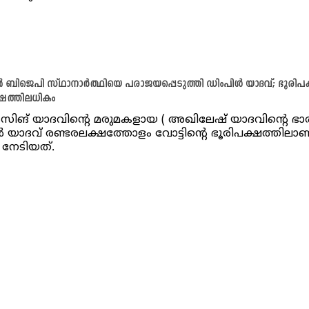
ബിജെപി സ്ഥാനാർത്ഥിയെ പരാജയപ്പെടുത്തി ഡിംപിള്‍ യാദവ്; ഭൂരിപ
്ഷത്തിലധികം
സിങ് യാദവിന്‍റെ മരുമകളായ ( അഖിലേഷ് യാദവിന്റെ ഭാര്
്‍ യാദവ് രണ്ടരലക്ഷത്തോളം വോട്ടിന്‍റെ ഭൂരിപക്ഷത്തിലാണ
നേടിയത്.