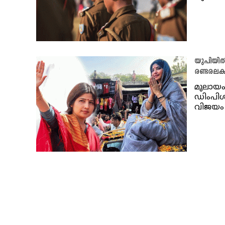
യുപിയിൽ 
രണ്ടരലക
മുലായം
ഡിംപിള
വിജയം 