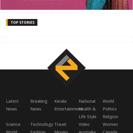
TOP STORIES
Latest
Breaking
Kerala
National
World
News
News
Entertainment
Health &
Politics
Life Style
Religion
Science
Technology
Travel
Video
Women
World
Fashion
Movies
Australia
Canada