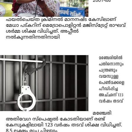
2001-ൽ
ഫയൽചെയ്ത ക്രിമിനൽ മാനനഷ്ട കേസിലാണ്
മേധാ പട്കറിന് മെട്രോപൊളിറ്റൻ മജിസ്‌ട്രേറ്റ് രാഘവ്
ശർമ്മ ശിക്ഷ വിധിച്ചത്. അപ്പീൽ
നൽകുന്നതിന്നതിനായി
മഞ്ചേരിയിൽ
പതിനൊന്നും
പന്ത്രണ്ടും
വയസുള്ള
പെണ്‍മക്കളെ
പീഡിപ്പിച്ച
അച്ഛന് 123
വര്‍ഷം തടവ്
മഞ്ചേരി
അതിവേഗ സ്‌പെഷ്യല്‍ കോടതിയാണ് രണ്ട്
കേസുകളിലായി 123 വര്‍ഷം തടവ് ശിക്ഷ വിധിച്ചത്.
8.5 ലക്ഷം രൂപ പിഴയും