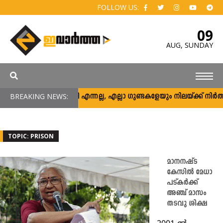
FOLLOW US:
09
AUG,
SUNDAY
അര്‍ജുന്‍ ആയങ്കി എന്നല്ല, എല്ലാ ഗുണ്ടകളേയും നിലയ്ക്ക് നിര്‍ത്താന്‍ 
BREAKING NEWS:
TOPIC: PRISON
മാനനഷ്ട
കേസിൽ മേധാ
പട്കര്‍ക്ക്
അഞ്ച് മാസം
തടവു ശിക്ഷ