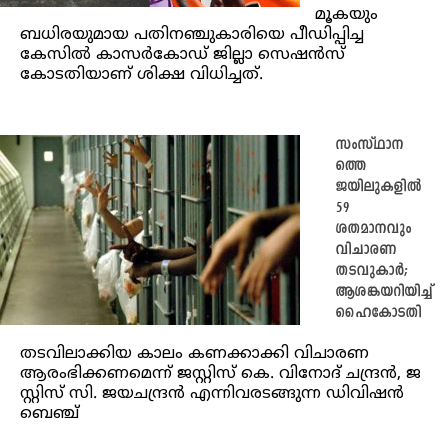
മൂകയും
ബധിരയുമായ പതിനഞ്ചുകാരിയെ പീഡിപ്പിച്ച
കേസിൽ കാസർകോഡ് ജില്ലാ സെഷൻസ്
കോടതിയാണ് ശിക്ഷ വിധിച്ചത്.
സം​സ്ഥാ​ന​
ത്തെ
ജയിലുകളിൽ
59
ശതമാനവും
വിചാരണ
തടവുകാർ;
ആശങ്കയറിയിച്ച്​
ഹൈകോടതി
തടവിലാക്കിയ കാലം കണക്കാക്കി വിചാരണ
ആരംഭിക്കണമെന്ന് ജ​സ്റ്റി​സ് കെ. ​വി​നോ​ദ് ച​ന്ദ്ര​ൻ, ജ​
സ്റ്റി​സ് സി. ​ജ​യ​ച​ന്ദ്ര​ൻ എ​ന്നി​വ​ര​ട​ങ്ങു​ന്ന ഡി​വി​ഷ​ൻ
ബെ​ഞ്ച്