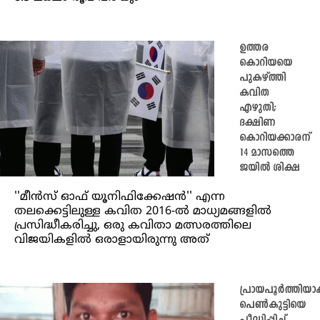
ഉത്തര
കൊറിയയെ
പുകഴ്ത്തി
കവിത
എഴുതി;
ദക്ഷിണ
കൊറിയക്കാരന്
14 മാസത്തെ
ജയിൽ ശിക്ഷ
''മീൻസ് ഓഫ് യൂനിഫിക്കേഷൻ'' എന്ന
തലക്കെട്ടിലുള്ള കവിത 2016-ൽ മാധ്യമങ്ങളിൽ
പ്രസിദ്ധീകരിച്ചു, ഒരു കവിതാ മത്സരത്തിലെ
വിജയികളിൽ ഒരാളായിരുന്നു അത്
പ്രായപൂർത്തിയാ
പെൺകുട്ടിയെ