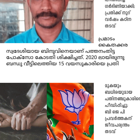
പീഡിപ്പിച്ച്
ഗർഭിണിയാക്കി;
പ്രതിക്ക് നൂറ്
വർഷം കഠിന
തടവ്
പ്രമാടം
കൈതക്കര
സ്വദേശിയായ ബിനുവിനെയാണ് പത്തനംതിട്ട
പോക്സോ കോടതി ശിക്ഷിച്ചത്. 2020 ലായിരുന്നു
ബന്ധു വീട്ടിലെത്തിയ 15 വയസുകാരിയെ പ്രതി
മൂകയും
ബധിരയുമായ
പതിനഞ്ചുകാരിയ
പീഡിപ്പിച്ചു;
ബി ജെ പി
പ്രവർത്തകന്
ജീവപര്യന്തം
തടവ്