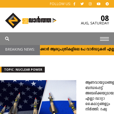
FOLLOW US:
08
AUG,
SATURDAY
BREAKING NEWS:
സർക്കാർ ആശുപത്രികളിലെ പേ വാർഡുകൾ എല്ലാവർക
TOPIC: NUCLEAR POWER
ആണവായുധങ്ങള
ബന്ധപ്പെട്ട്
അമേരിക്കയുമായു
എല്ലാ ഡാറ്റാ
കൈമാറ്റങ്ങളും
നിർത്തി: റഷ്യ