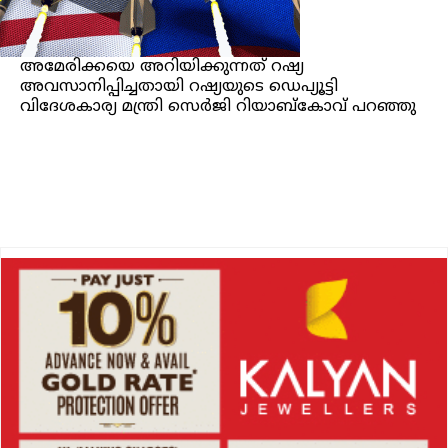
അമേരിക്കയെ അറിയിക്കുന്നത് റഷ്യ
അവസാനിപ്പിച്ചതായി റഷ്യയുടെ ഡെപ്യൂട്ടി
വിദേശകാര്യ മന്ത്രി സെർജി റിയാബ്കോവ് പറഞ്ഞു