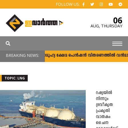
FOLLOW US:
06
AUG,
THURSDAY
BREAKING NEWS:
സാമൂഹ്യ ക്ഷേമ പെൻഷൻ വിതരണത്തിൽ വൻമാറ്റം;
TOPIC: LNG
റഷ്യയിൽ
നിന്നും
ദ്രവീകൃത
പ്രകൃതി
വാതകം
ചൈന