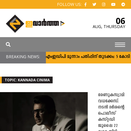
FOLLOW US:
06
AUG,
THURSDAY
BREAKING NEWS:
സി‌എംഇഡിപി മൂന്നാം പതിപ്പിന് തുടക്കം; 5 കോടി ര
TOPIC: KANNADA CINIMA
രേണുകസ്വാമി
വധക്കേസ്;
നടൻ ദർശന്റെ
പൊലീസ്
കസ്റ്റഡി
ജൂലൈ 22