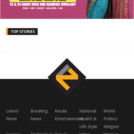
TOP STORIES
Latest
Breaking
Kerala
National
World
News
News
Entertainment
Health &
Politics
Life Style
Religion