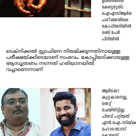
ഉത്തരങ്ങൾ
കേട്ടെഴുതി;
ഐഎസ്ആര്‍ഒ
പരീക്ഷയിലെ
കോപ്പിയടിയിൽ
രണ്ട് പേർ
പിടിയിൽ
ടെക്നിക്കൽ സ്റ്റാഫിനെ നിയമിക്കുന്നതിനായുള്ള
പരീക്ഷയ്ക്കിടെയാണ് സംഭവം. കോപ്പിയടിക്കായുള്ള
ആസൂത്രണം നടന്നത് ഹരിയാനയില്‍
വച്ചാണെന്നാണ്
ആർഷോ
കുറ്റകാരനല്ല,
തെറ്റ്
ചെയ്തിട്ടില്ല;
പിഴവ് പറ്റിയത്
എൻ.ഐ.സിയ്ക്ക
മഹാരാജാസ്
കോളേജ്