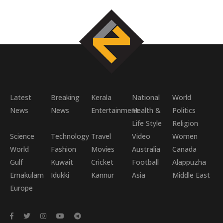
Latest
Breaking
Kerala
National
World
News
News
Entertainment
Health &
Politics
Life Style
Religion
Science
Technology
Travel
Video
Women
World
Fashion
Movies
Australia
Canada
Gulf
Kuwait
Cricket
Football
Alappuzha
Ernakulam
Idukki
Kannur
Asia
Middle East
Europe