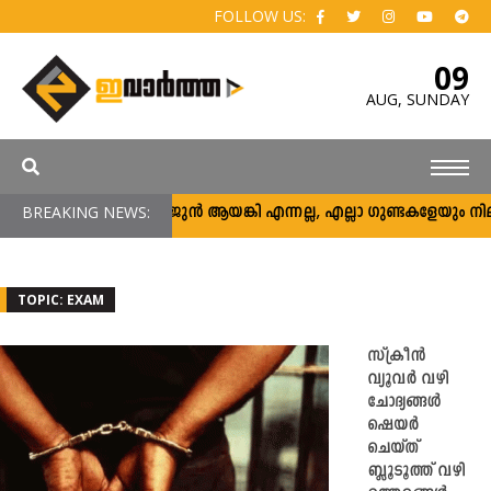
FOLLOW US:
09
AUG,
SUNDAY
BREAKING NEWS:
അര്‍ജുന്‍ ആയങ്കി എന്നല്ല, എല്ലാ ഗുണ്ടകളേയും നിലയ്ക്ക്
TOPIC: EXAM
സ്ക്രീൻ
വ്യൂവർ വഴി
ചോദ്യങ്ങൾ
ഷെയർ
ചെയ്ത്
ബ്ലൂടൂത്ത് വഴി