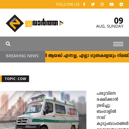
FOLLOW US:
09
AUG,
SUNDAY
BREAKING NEWS:
അര്‍ജുന്‍ ആയങ്കി എന്നല്ല, എല്ലാ ഗുണ്ടകളേയും നിലയ്ക്ക് നിര്‍
TOPIC: COW
പശുവിനെ
രക്ഷിക്കാൻ
ശ്രമിച്ചു;
ബംഗാളിൽ
നാല്
കുടുംബാംഗങ്ങൾ