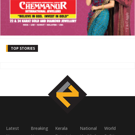
TOP STORIES
Latest
Breaking
Kerala
National
World