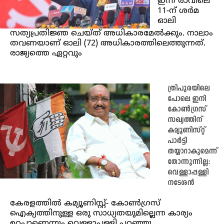
ഇന്ന് രാവിലെ
11-ന് ശർമ
ഓലി
സത്യപ്രതിജ്ഞ ചെയ്ത് അധികാരമേൽക്കും. നാലാം
തവണയാണ് ഓലി (72) അധികാരത്തിലെത്തുന്നത്.
രാജ്യത്തെ ഏറ്റവും
ത്രിപുരയിലെ
പോലെ ഇനി
കോൺഗ്രസ്
സഖ്യത്തിന്
കമ്യൂണിസ്റ്റ്
പാർട്ടി
തയ്യാറാകുമെന്ന്
തോന്നുന്നില്ല:
വെള്ളാപ്പള്ളി
നടേശൻ
കേരളത്തിൽ കമ്യൂണിസ്റ്റ്- കോൺഗ്രസ്
ഐക്യത്തിനുള്ള ഒരു സാധ്യതയുമില്ലെന്ന കാര്യം
ഉറപ്പാണെന്നും വെള്ളാപ്പള്ളി പറഞ്ഞു.