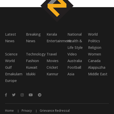
Latest
Breaking
Kerala
National
World
News
News
Entertainment
Health &
Politics
Life Style
Religion
Science
Technology
Travel
Video
Women
World
Fashion
Movies
Australia
Canada
Gulf
Kuwait
Cricket
Football
Alappuzha
Ernakulam
Idukki
Kannur
Asia
Middle East
Europe
Home
Privacy
Grievance Redressal