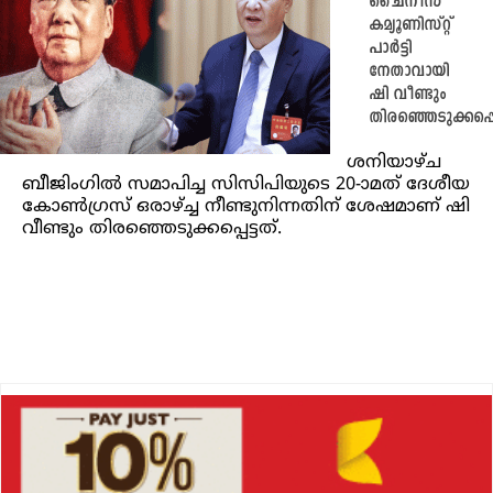
ചൈനീസ്
കമ്യൂണിസ്റ്റ്
പാർട്ടി
നേതാവായി
ഷി വീണ്ടും
തിരഞ്ഞെടുക്കപ്പ
ശനിയാഴ്ച
ബീജിംഗിൽ സമാപിച്ച സിസിപിയുടെ 20-ാമത് ദേശീയ
കോൺഗ്രസ് ഒരാഴ്ച്ച നീണ്ടുനിന്നതിന് ശേഷമാണ് ഷി
വീണ്ടും തിരഞ്ഞെടുക്കപ്പെട്ടത്.