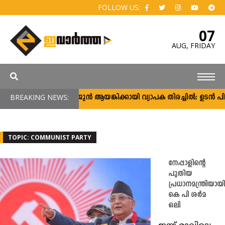
FOLLOW US:
07
AUG,
FRIDAY
BREAKING NEWS:
അർജുൻ ആയങ്കിക്കായി വ്യാപക തിരച്ചിൽ; ഉടൻ പിടികൂട
TOPIC: COMMUNIST PARTY
നേപ്പാളിന്റെ
പുതിയ
പ്രധാനമന്ത്രിയായി
കെ പി ശർമ
ഒലി