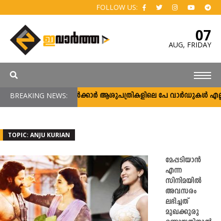
FOLLOW US:
07
AUG,
FRIDAY
BREAKING NEWS:
സർക്കാർ ആശുപത്രികളിലെ പേ വാർഡുകൾ എല്ലാവർക
TOPIC: ANJU KURIAN
മേപ്പടിയാൻ
എന്ന
സിനിമയിൽ
അവസരം
ലഭിച്ചത്
മുഖക്കുരു