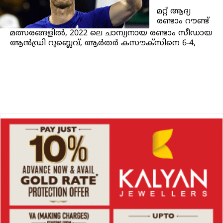
മറ്റ് ആദ്യ
രണ്ടാം റൗണ്ട്
മത്സരങ്ങളിൽ, 2022 ലെ ചാമ്പ്യനായ രണ്ടാം സീഡായ
ആൻഡ്രി റുബ്ലെവ്, ആർതർ കസൗക്‌സിനെ 6-4,