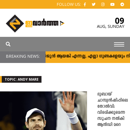
FOLLOW US:
09
AUG,
SUNDAY
BREAKING NEWS:
അര്‍ജുന്‍ ആയങ്കി എന്നല്ല, എല്ലാ ഗുണ്ടകളേയും നിലയ്ക്
TOPIC: ANDY MARE
ദുബായ്
ചാമ്പ്യൻഷിപ്പിലെ
തോൽവി;
വിരമിക്കുമെന്ന
സൂചന നൽകി
ആൻഡി മറെ