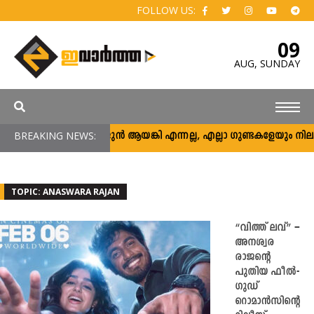
FOLLOW US:
09
AUG,
SUNDAY
BREAKING NEWS:
അര്‍ജുന്‍ ആയങ്കി എന്നല്ല, എല്ലാ ഗുണ്ടകളേയും നിലയ്ക്ക് 
TOPIC: ANASWARA RAJAN
“വിത്ത് ലവ്” –
അനശ്വര
രാജന്റെ
പുതിയ ഫീൽ-
ഗുഡ്
റൊമാൻസിന്റെ