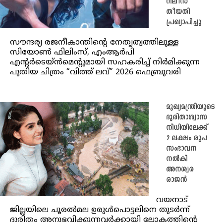
റിലീസ്
തീയതി
പ്രഖ്യാപിച്ചു
സൗന്ദര്യ രജനീകാന്തിന്റെ നേതൃത്വത്തിലുള്ള
സിയോൺ ഫിലിംസ്, എംആർപി
എന്റർടെയ്ൻമെന്റുമായി സഹകരിച്ച് നിർമിക്കുന്ന
പുതിയ ചിത്രം “വിത്ത് ലവ്” 2026 ഫെബ്രുവരി
മുഖ്യമന്ത്രിയുടെ
ദുരിതാശ്വാസ
നിധിയിലേക്ക്
2 ലക്ഷം രൂപ
സംഭാവന
നൽകി
അനശ്വര
രാജൻ
വയനാട്
ജില്ലയിലെ ചൂരൽമല ഉരുൾപൊട്ടലിനെ തുടർന്ന്
ദുരിതം അനുഭവിക്കുന്നവർക്കായി ലോകത്തിന്റെ