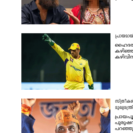
പ്രായമാ
ഹൈദരാബാ
കഴിഞ്ഞ
കഴിവിന
സ്ത്രീക
മുഖ്യമന്ത്ര
പ്രായപ
പുരുഷന
പറഞ്ഞ