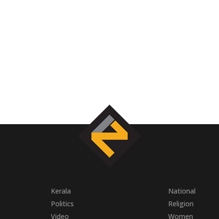
Kerala
National
Politics
Religion
Video
Women