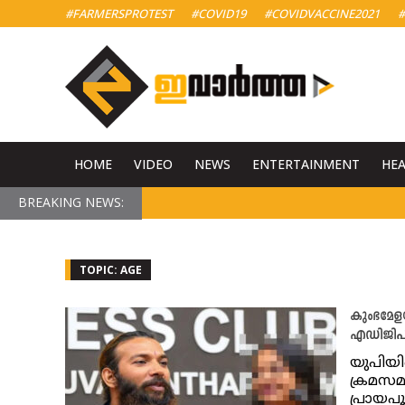
#FARMERSPROTEST
#COVID19
#COVIDVACCINE2021
#
HOME
VIDEO
NEWS
ENTERTAINMENT
HE
BREAKING NEWS:
TOPIC: AGE
കുംഭമേള
എഡിജിപി
യുപിയി
ക്രമസ
പ്രായപ