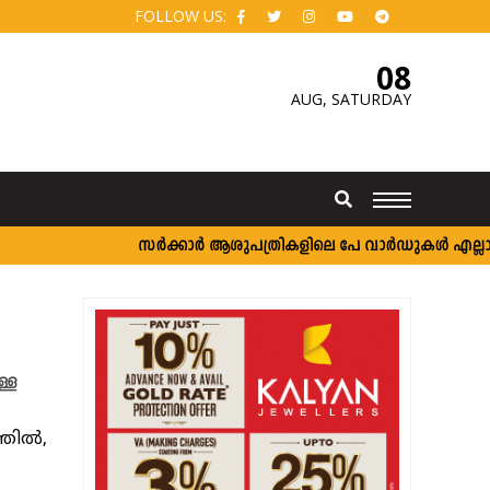
FOLLOW US:
08
AUG,
SATURDAY
സർക്കാർ ആശുപത്രികളിലെ പേ വാർഡുകൾ എല്ലാവർക്ക
ള്ള
ില്‍,