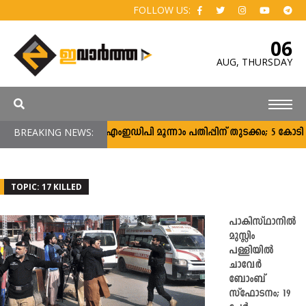
FOLLOW US:
06
AUG,
THURSDAY
BREAKING NEWS:
സി‌എംഇഡിപി മൂന്നാം പതിപ്പിന് തുടക്കം; 5 കോടി ര
TOPIC: 17 KILLED
പാകിസ്ഥാനിൽ
മുസ്ലിം
പള്ളിയിൽ
ചാവേര്‍
ബോംബ്
സ്ഫോടനം; 19