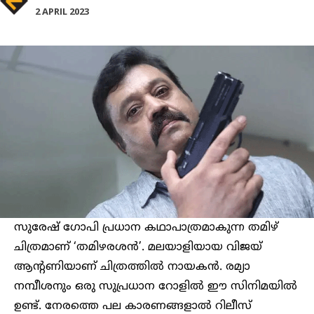
2 APRIL 2023
സുരേഷ് ഗോപി പ്രധാന കഥാപാത്രമാകുന്ന തമിഴ്
ചിത്രമാണ് ‘തമിഴരശൻ’. മലയാളിയായ വിജയ്
ആന്റണിയാണ് ചിത്രത്തില്‍ നായകൻ. രമ്യാ
നമ്പീശനും ഒരു സുപ്രധാന റോളിൽ ഈ സിനിമയിൽ
ഉണ്ട്. നേരത്തെ പല കാരണങ്ങളാല്‍ റിലീസ്