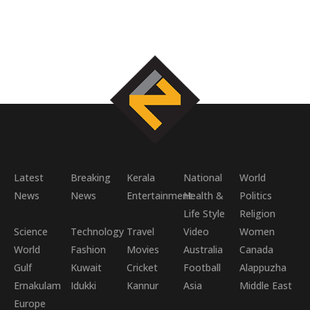
Latest
Breaking
Kerala
National
World
News
News
Entertainment
Health &
Politics
Life Style
Religion
Science
Technology
Travel
Video
Women
World
Fashion
Movies
Australia
Canada
Gulf
Kuwait
Cricket
Football
Alappuzha
Ernakulam
Idukki
Kannur
Asia
Middle East
Europe