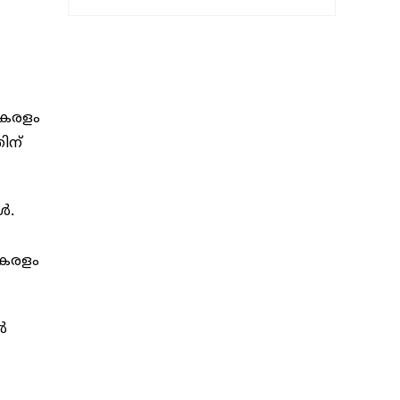
കേരളം
ിന്
ൾ.
കേരളം
ൽ