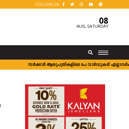
FOLLOW US:
08
AUG,
SATURDAY
സർക്കാർ ആശുപത്രികളിലെ പേ വാർഡുകൾ എല്ലാവർക്കും; വ
െ