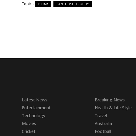
Topics:
BIHAR
SANTHOSH TROPHY
Latest News
Breaking News
Entertainment
Health & Life Style
Technology
Travel
Movies
Australia
Cricket
Football