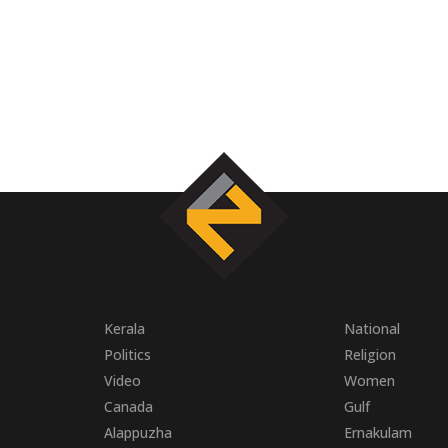
Kerala
National
Politics
Religion
Video
Women
Canada
Gulf
Alappuzha
Ernakulam