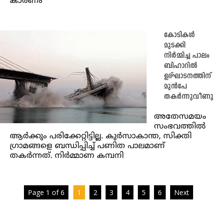
കാരണം
കോടികൾ
മുടക്കി
നിർമ്മിച്ച പാലം
ബിഹാറിൽ
ഉദ്ഘാടനത്തിന്
മുൻപേ
തകർന്നുവീണു
അതേസമയം
സംഭവത്തിൽ
ആർക്കും പരിക്കേറ്റിട്ടില്ല. കുർസാകാന്ത, സിക്തി ​
ഗ്രാമങ്ങളെ ബന്ധിപ്പിച്ച് പണിത പാലമാണ്
തകർന്നത്. നിർമ്മാണ കമ്പനി
Page 1 of 6
1
2
3
4
5
6
Next