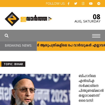
FOLLOW US:
08
AUG,
SATURDAY
BREAKING NEWS:
സർക്കാർ ആശുപത്രികളിലെ പേ വാർഡുകൾ എല്ലാവർക്കും; വ
TOPIC: BIHAR
ബിഹാറിലെ
എൻഡിഎ
സർക്കാരിനെ
പിന്തുണയ്ക്കാൻ
തയ്യാറാണെന്ന്
ഒവൈസി