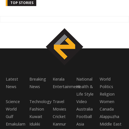
TOP STORIES
Latest
Breaking
Kerala
National
World
News
News
Entertainment
Health &
Politics
Life Style
Religion
Science
Technology
Travel
Video
Women
World
Fashion
Movies
Australia
Canada
Gulf
Kuwait
Cricket
Football
Alappuzha
Ernakulam
Idukki
Kannur
Asia
Middle East