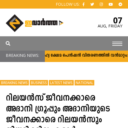
FOLLOW US:
07
AUG,
FRIDAY
BREAKING NEWS:
സാമൂഹ്യ ക്ഷേമ പെൻഷൻ വിതരണത്തിൽ വൻമാറ്റം; വീട
BREAKING NEWS
BUSINESS
LATEST NEWS
NATIONAL
റിലയൻസ് ജീവനക്കാരെ
അദാനി ​ഗ്രൂപ്പും അദാനിയുടെ
ജീവനക്കാരെ റിലയൻസും