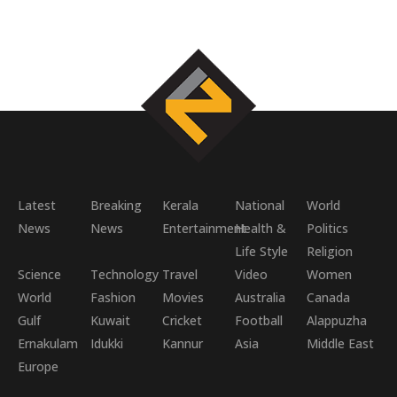
Latest
Breaking
Kerala
National
World
News
News
Entertainment
Health &
Politics
Life Style
Religion
Science
Technology
Travel
Video
Women
World
Fashion
Movies
Australia
Canada
Gulf
Kuwait
Cricket
Football
Alappuzha
Ernakulam
Idukki
Kannur
Asia
Middle East
Europe