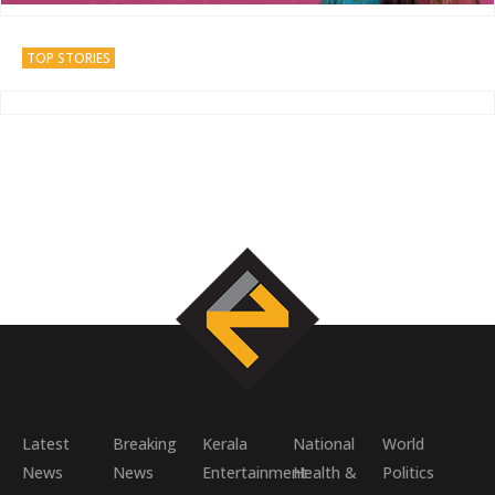
TOP STORIES
Latest
Breaking
Kerala
National
World
News
News
Entertainment
Health &
Politics