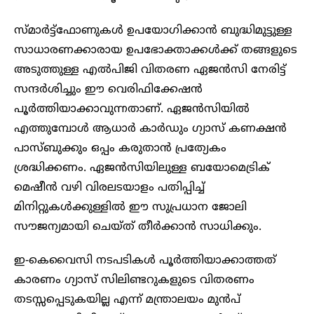
സ്മാർട്ട്ഫോണുകൾ ഉപയോഗിക്കാൻ ബുദ്ധിമുട്ടുള്ള
സാധാരണക്കാരായ ഉപഭോക്താക്കൾക്ക് തങ്ങളുടെ
അടുത്തുള്ള എൽപിജി വിതരണ ഏജൻസി നേരിട്ട്
സന്ദർശിച്ചും ഈ വെരിഫിക്കേഷൻ
പൂർത്തിയാക്കാവുന്നതാണ്. ഏജൻസിയിൽ
എത്തുമ്പോൾ ആധാർ കാർഡും ഗ്യാസ് കണക്ഷൻ
പാസ്‌ബുക്കും ഒപ്പം കരുതാൻ പ്രത്യേകം
ശ്രദ്ധിക്കണം. ഏജൻസിയിലുള്ള ബയോമെട്രിക്
മെഷീൻ വഴി വിരലടയാളം പതിപ്പിച്ച്
മിനിറ്റുകൾക്കുള്ളിൽ ഈ സുപ്രധാന ജോലി
സൗജന്യമായി ചെയ്ത് തീർക്കാൻ സാധിക്കും.
ഇ-കെവൈസി നടപടികൾ പൂർത്തിയാക്കാത്തത്
കാരണം ഗ്യാസ് സിലിണ്ടറുകളുടെ വിതരണം
തടസ്സപ്പെടുകയില്ല എന്ന് മന്ത്രാലയം മുൻപ്