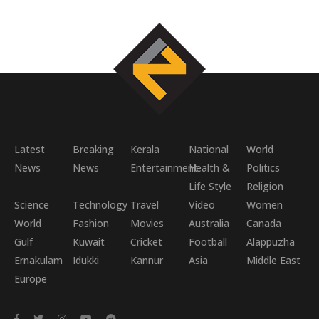
Latest
Breaking
Kerala
National
World
News
News
Entertainment
Health &
Politics
Life Style
Religion
Science
Technology
Travel
Video
Women
World
Fashion
Movies
Australia
Canada
Gulf
Kuwait
Cricket
Football
Alappuzha
Ernakulam
Idukki
Kannur
Asia
Middle East
Europe