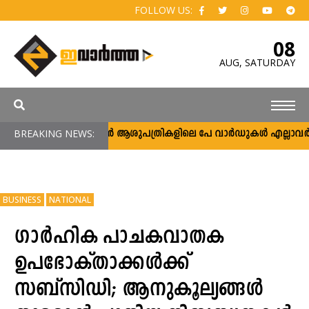
FOLLOW US:
08
AUG,
SATURDAY
BREAKING NEWS:
സർക്കാർ ആശുപത്രികളിലെ പേ വാർഡുകൾ എല്ലാവർക്കും; 
BUSINESS
NATIONAL
ഗാർഹിക പാചകവാതക
ഉപഭോക്താക്കൾക്ക്
സബ്‌സിഡി; ആനുകൂല്യങ്ങൾ