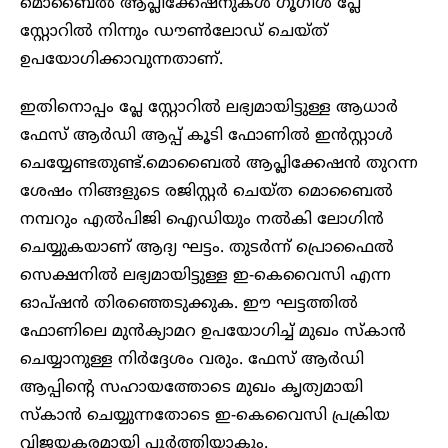
മൊബൈൽ ആപ്ലിക്കേഷനുകൾ ഗൂഗിൾ പ്ലേ
സ്റ്റോറിൽ നിന്നും ഡൗൺലോഡ് ചെയ്ത്
ഉപയോഗിക്കാവുന്നതാണ്.
ഇതിനൊപ്പം പ്ലേ സ്റ്റോറിൽ ലഭ്യമായിട്ടുള്ള ആധാർ
ഫേസ് ആർഡി ആപ്പ് കൂടി ഫോണിൽ ഇൻസ്റ്റാൾ
ചെയ്യേണ്ടതുണ്ട്.മൊബൈൽ ആപ്ലിക്കേഷൻ തുറന്ന
ശേഷം നിങ്ങളുടെ രജിസ്റ്റർ ചെയ്ത മൊബൈൽ
നമ്പറും എൽപിജി ഐഡിയും നൽകി ലോഗിൻ
ചെയ്യുകയാണ് ആദ്യ ഘട്ടം. തുടർന്ന് പ്രൊഫൈൽ
സെക്ഷനിൽ ലഭ്യമായിട്ടുള്ള ഇ-കെവൈസി എന്ന
ഓപ്ഷൻ തിരഞ്ഞെടുക്കുക. ഈ ഘട്ടത്തിൽ
ഫോണിലെ മുൻക്യാമറ ഉപയോഗിച്ച് മുഖം സ്കാൻ
ചെയ്യാനുള്ള നിർദ്ദേശം വരും. ഫേസ് ആർഡി
ആപ്പിന്റെ സഹായത്തോടെ മുഖം കൃത്യമായി
സ്കാൻ ചെയ്യുന്നതോടെ ഇ-കെവൈസി പ്രക്രിയ
വിജയകരമായി പൂർത്തിയാകും.