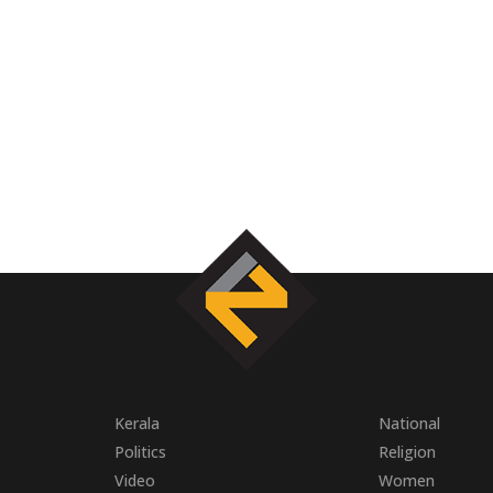
Kerala
National
Politics
Religion
Video
Women