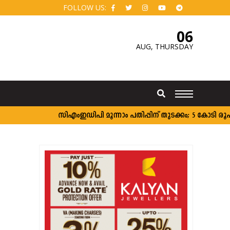
FOLLOW US:
06
AUG,
THURSDAY
സി‌എംഇഡിപി മൂന്നാം പതിപ്പിന് തുടക്കം; 5 കോടി രൂപ വരെ