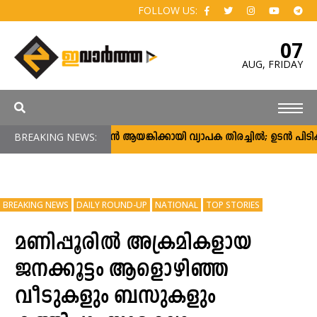
FOLLOW US:
07
AUG,
FRIDAY
BREAKING NEWS:
അർജുൻ ആയങ്കിക്കായി വ്യാപക തിരച്ചിൽ; ഉടൻ പിടികൂടാൻ
BREAKING NEWS
DAILY ROUND-UP
NATIONAL
TOP STORIES
മണിപ്പൂരിൽ അക്രമികളായ
ജനക്കൂട്ടം ആളൊഴിഞ്ഞ
വീടുകളും ബസുകളും