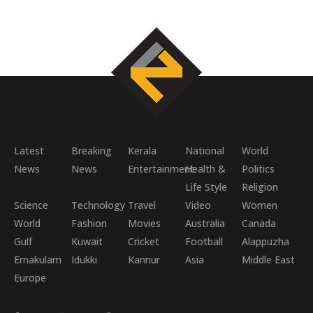
Latest
Breaking
Kerala
National
World
News
News
Entertainment
Health &
Politics
Life Style
Religion
Science
Technology
Travel
Video
Women
World
Fashion
Movies
Australia
Canada
Gulf
Kuwait
Cricket
Football
Alappuzha
Ernakulam
Idukki
Kannur
Asia
Middle East
Europe