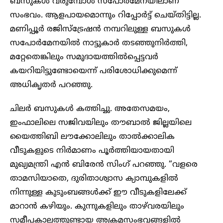
ബസുകൾ വരുമ്പോൾ സപോർമേനയിലാണ്
സംഭവം. ആളപായമൊന്നും റിപ്പോർട്ട് ചെയ്തിട്ടില്ല.
മണിപ്പൂർ രജിസ്‌ട്രേഷൻ നമ്പറിലുള്ള ബസുകൾ
സപോർമേനയിൽ നാട്ടുകാർ തടഞ്ഞുനിർത്തി,
മറ്റേതെങ്കിലും സമുദായത്തിൽപ്പെട്ടവർ
കയറിയിട്ടുണ്ടോയെന്ന് പരിശോധിക്കുമെന്ന്
അധികൃതർ പറഞ്ഞു.
ചിലർ ബസുകൾ കത്തിച്ചു. അതേസമയം,
ഇംഫാലിലെ സജിവയിലും തൗബാൽ ജില്ലയിലെ
യൈത്തിബി ലൗക്കോലിലും താൽക്കാലിക
വീടുകളുടെ നിർമാണം പൂർത്തിയായതായി
മുഖ്യമന്ത്രി എൻ ബിരേൻ സിംഗ് പറഞ്ഞു. “വളരെ
താമസിയാതെ, ദുരിതാശ്വാസ ക്യാമ്പുകളിൽ
നിന്നുള്ള കുടുംബങ്ങൾക്ക് ഈ വീടുകളിലേക്ക്
മാറാൻ കഴിയും. കുന്നുകളിലും താഴ്‌വരയിലും
സമീപകാലത്തുണ്ടായ അക്രമസംഭവങ്ങളിൽ