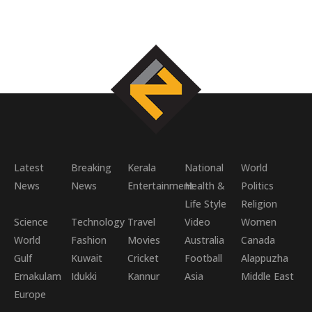
Latest
Breaking
Kerala
National
World
News
News
Entertainment
Health &
Politics
Life Style
Religion
Science
Technology
Travel
Video
Women
World
Fashion
Movies
Australia
Canada
Gulf
Kuwait
Cricket
Football
Alappuzha
Ernakulam
Idukki
Kannur
Asia
Middle East
Europe