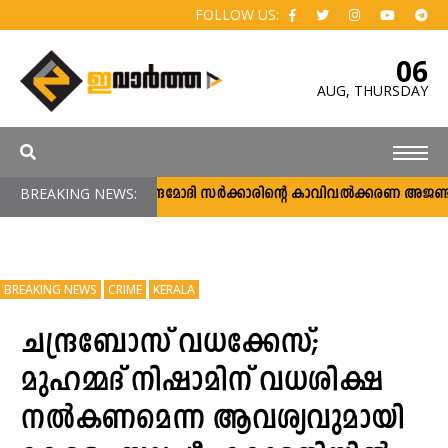
FOLLOW US:
06
AUG,
THURSDAY
BREAKING NEWS:
നരേന്ദ്രമോദി സര്‍ക്കാരിന്റെ കാവിവല്‍ക്കരണ അജണ്ട
BREAKING NEWS
CRIME
KERALA
ചന്ദ്രബോസ് വധക്കേസ്;
മുഹമ്മദ് നിഷാമിന് വധശിക്ഷ
നല്‍കണമെന്ന ആവശ്യവുമായി