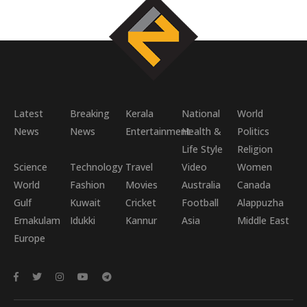
Latest
Breaking
Kerala
National
World
News
News
Entertainment
Health &
Politics
Life Style
Religion
Science
Technology
Travel
Video
Women
World
Fashion
Movies
Australia
Canada
Gulf
Kuwait
Cricket
Football
Alappuzha
Ernakulam
Idukki
Kannur
Asia
Middle East
Europe