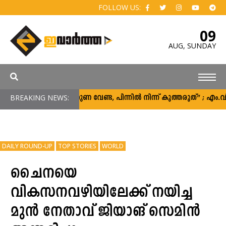
FOLLOW US:
09
AUG,
SUNDAY
BREAKING NEWS:
“പിന്തുണ വേണ്ട, പിന്നിൽ നിന്ന് കുത്തരുത്” ; എം
DAILY ROUND-UP
TOP STORIES
WORLD
ചൈനയെ
വികസനവഴിയിലേക്ക് നയിച്ച
മുൻ നേതാവ് ജിയാങ് സെമിൻ