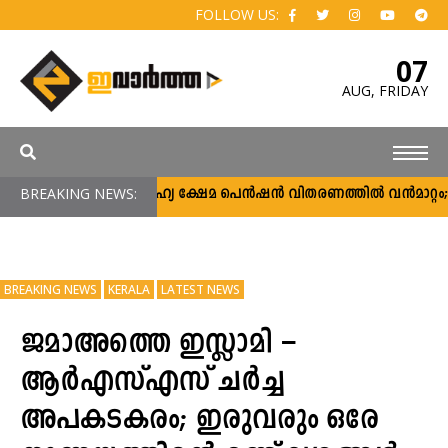
FOLLOW US:
07
AUG,
FRIDAY
BREAKING NEWS:
സാമൂഹ്യ ക്ഷേമ പെൻഷൻ വിതരണത്തിൽ വൻമാറ്റം; വീ
BREAKING NEWS
KERALA
LATEST NEWS
ജമാഅത്തെ ഇസ്ലാമി –
ആര്‍എസ്എസ് ചര്‍ച്ച
അപകടകരം; ഇരുവരും ഒരേ