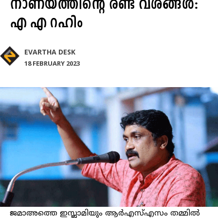
നാണയത്തിന്‍റെ രണ്ട് വശങ്ങൾ:
എ എ റഹിം
EVARTHA DESK
18 FEBRUARY 2023
ജമാഅത്തെ ഇസ്ലാമിയും ആര്‍എസ്എസം തമ്മിൽ