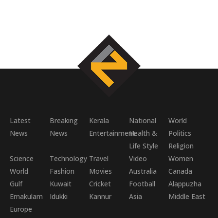
Latest
Breaking
Kerala
National
World
News
News
Entertainment
Health &
Politics
Life Style
Religion
Science
Technology
Travel
Video
Women
World
Fashion
Movies
Australia
Canada
Gulf
Kuwait
Cricket
Football
Alappuzha
Ernakulam
Idukki
Kannur
Asia
Middle East
Europe