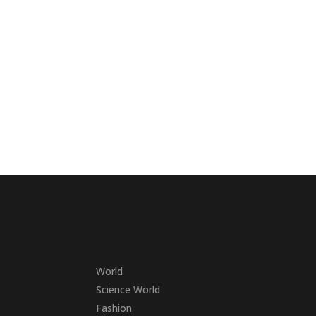
World
Science World
Fashion