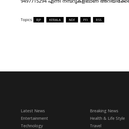
9497715294 എന്നീ നമ്പറുകളിലാണ് അറിയിക്കേണ
Topics:
BJP
KERALA
NDF
PFI
RSS
Latest News
Breaking News
Entertainment
Health & Life Style
Technology
Travel