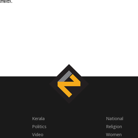
്ടത്.
Kerala
National
Politics
Religion
Video
Women