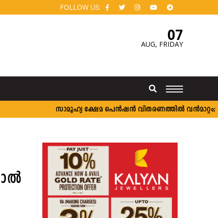
FOLLOW US:
07
AUG,
FRIDAY
സാമൂഹ്യ ക്ഷേമ പെൻഷൻ വിതരണത്തിൽ വൻമാറ്റം; വീടു
യാൽ