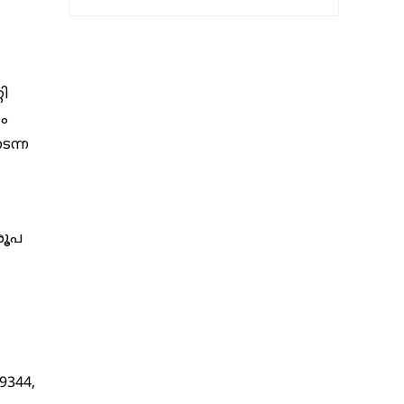
ി
ം
ടന്ന
രൂപ
9344,