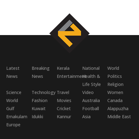
Latest
Breaking
Kerala
National
World
News
News
Entertainment
Health &
Politics
Life Style
Religion
Science
Technology
Travel
Video
Women
World
Fashion
Movies
Australia
Canada
Gulf
Kuwait
Cricket
Football
Alappuzha
Ernakulam
Idukki
Kannur
Asia
Middle East
Europe