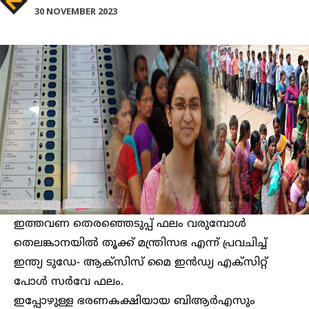
30 NOVEMBER 2023
ഇത്തവണ തെരഞ്ഞെടുപ്പ് ഫലം വരുമ്പോൾ
തെലങ്കാനയിൽ തൂക്ക് മന്ത്രിസഭ എന്ന് പ്രവചിച്ച്
ഇന്ത്യ ടുഡേ- ആക്സിസ് മൈ ഇൻഡ്യ എക്സിറ്റ്
പോൾ സർവേ ഫലം.
ഇപ്പോഴുള്ള ഭരണകക്ഷിയായ ബിആർഎസും