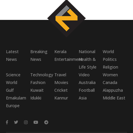
Latest
Breaking
Kerala
National
World
News
News
Entertainment
Health &
Politics
Life Style
Religion
Science
Technology
Travel
Video
Women
World
Fashion
Movies
Australia
Canada
Gulf
Kuwait
Cricket
Football
Alappuzha
Ernakulam
Idukki
Kannur
Asia
Middle East
Europe