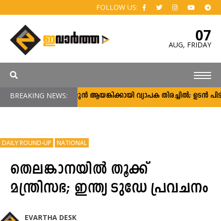
FOLLOW US:
07
AUG,
FRIDAY
BREAKING NEWS:
അർജുൻ ആയങ്കിക്കായി വ്യാപക തിരച്ചിൽ; ഉടൻ പിടികൂട
DAILY ROUND-UP
NATIONAL
തെലങ്കാനയിൽ തൂക്ക്
മന്ത്രിസഭ; ഇന്ത്യ ടുഡേ പ്രവചനം
EVARTHA DESK