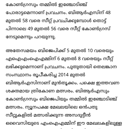
കോൺഗ്രസും തമ്മിൽ ഇഞ്ചോടിഞ്ച്
പോരാട്ടമെന്നാണ് പ്രവചനം. ബിആർഎസിന് 48
മുതൽ 58 വരെ സീറ്റ് പ്രവചിക്കുമ്പോൾ തൊട്ട്
പിന്നാലെ 49 മുതൽ 56 വരെ സീറ്റ് കോൺഗ്രസ്
നേടുമെന്നും പറയുന്നു.
അതേസമയം ബിജെപിക്ക് 5 മുതൽ 10 വരെയും
എഐഎംഐഎമ്മിന് 6 മുതൽ 8 വരെയും സീറ്റ്
ലഭിക്കുമെന്നാണ് പ്രവചനം. പുതുതായി തെലങ്കാന
സംസ്ഥാനം രൂപീകരിച്ച 2014 മുതൽ
ബിആർഎസിനാണ് മുൻതൂക്കം. പക്ഷെ ഇത്തവണ
ശക്തമായ ത്രികോണ മത്സരം. ബിആർഎസും
കോൺഗ്രസും ബിജെപിയും തമ്മിൽ ഇഞ്ചോടിഞ്ച്
മത്സരം. ന്യൂനപക്ഷ മേഖലയിലെ ഒൻപതു
സീറ്റുകളിൽ മത്സരിക്കുന്ന അസദുദ്ദീൻ
ഒവൈസിയുടെ എംഐഎമ്മിന് ഈ മേഖലകളിലുള്ള