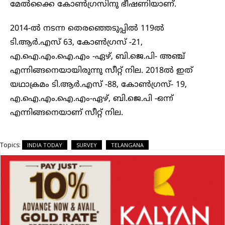
മേൽക്കൈ കോൺഗ്രസിനു ഭീഷണിയാണ്.
2014-ൽ നടന്ന തെരഞ്ഞെടുപ്പിൽ 119ൽ
ടി.ആർ.എസ് 63, കോൺഗ്രസ് -21,
എ.ഐ.എം.ഐ.എം -ഏഴ്, ബി.ജെ.പി- അഞ്ച്
എന്നിങ്ങനെയായിരുന്നു സീറ്റ് നില. 2018ൽ ഇത്
യഥാക്രമം ടി.ആർ.എസ് -88, കോൺഗ്രസ്- 19,
എ.ഐ.എം.ഐ.എം-ഏഴ്, ബി.ജെ.പി -ഒന്ന്
എന്നിങ്ങനെയാണ് സീറ്റ് നില.
Topics:
INDIA TODAY
SURVEY
TELANGANA