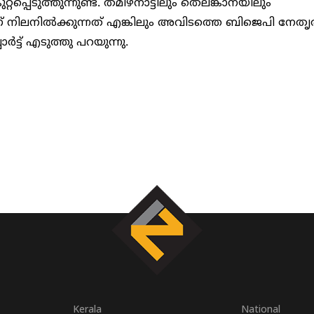
്റപ്പെടുത്തുന്നുണ്ട്. തമിഴ്നാട്ടിലും തെലങ്കാനയിലും
നിലനിൽക്കുന്നത് എങ്കിലും അവിടത്തെ ബിജെപി നേതൃത
ോർട്ട് എടുത്തു പറയുന്നു.
Kerala
National