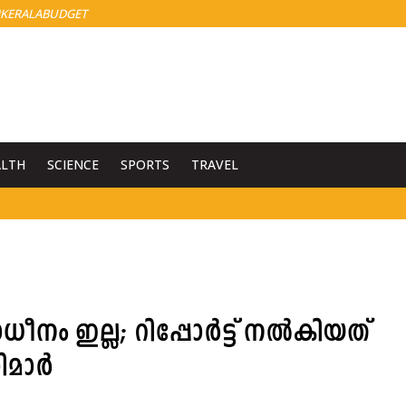
KERALABUDGET
ALTH
SCIENCE
SPORTS
TRAVEL
ീനം ഇല്ല; റിപ്പോർട്ട് നൽകിയത്
രിമാർ