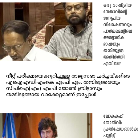
ഒരു രാഷ്ട്രീയ
നേതാവിന്റെ
ജനപ്രിയ
വിശേഷണവും
പാർലമെന്റിലെ
ഔദ്യോഗിക
ഭാഷയും
തമ്മിലുള്ള
അതിർത്തി
എവിടെ?
നീറ്റ് പരീക്ഷയെക്കുറിച്ചുള്ള രാജ്യസഭാ ചർച്ചയ്ക്കിടെ
എഐഎഡിഎംകെ എംപി എം. തമ്പിദുരൈയും
സിപിഐ(എം) എംപി ജോൺ ബ്രിട്ടാസും
തമ്മിലുണ്ടായ വാക്കേറ്റമാണ് ഇപ്പോൾ
ലോകകപ്പ്
തോല്‍വി;
പ്രതിഷേധങ്ങള്‍ക്ക
പൂട്ടിട്ട്