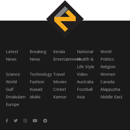
Latest
Breaking
Kerala
National
World
News
News
Entertainment
Health &
Politics
Life Style
Religion
Science
Technology
Travel
Video
Women
World
Fashion
Movies
Australia
Canada
Gulf
Kuwait
Cricket
Football
Alappuzha
Ernakulam
Idukki
Kannur
Asia
Middle East
Europe