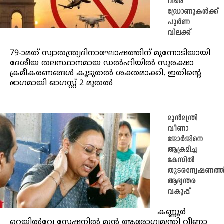
വരെ
ഡ്രോണുകൾക്ക്
പൂർണ
വിലക്ക്
79-ാമത് സ്വാതന്ത്ര്യദിനാഘോഷത്തിന് മുന്നോടിയായി
ദേശീയ തലസ്ഥാനമായ ഡൽഹിയിൽ സുരക്ഷാ
ക്രമീകരണങ്ങൾ കൂടുതൽ ശക്തമാക്കി. ഇതിന്റെ
ഭാഗമായി ഓഗസ്റ്റ് 2 മുതൽ
മുൻമന്ത്രി
വീണാ
ജോർജിനെ
ആക്രമിച്ച
കേസിൽ
തുടരന്വേഷണത്തി
ആഭ്യന്തര
വകുപ്പ്
കണ്ണൂർ
റെയിൽവേ സ്റ്റേഷനിൽ മുൻ ആരോഗ്യമന്ത്രി വീണാ