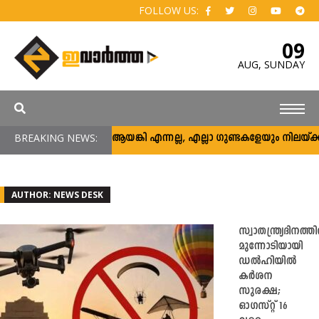
FOLLOW US:
09
AUG,
SUNDAY
BREAKING NEWS:
അര്‍ജുന്‍ ആയങ്കി എന്നല്ല, എല്ലാ ഗുണ്ടകളേയും നിലയ്ക്ക് നിര്‍ത്ത
AUTHOR: NEWS DESK
സ്വാതന്ത്ര്യദിനത്തി
മുന്നോടിയായി
ഡൽഹിയിൽ
കർശന
സുരക്ഷ;
ഓഗസ്റ്റ് 16