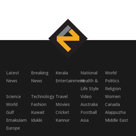
Latest
Breaking
Kerala
National
World
News
News
Entertainment
Health &
Politics
Life Style
Religion
Science
Technology
Travel
Video
Women
World
Fashion
Movies
Australia
Canada
Gulf
Kuwait
Cricket
Football
Alappuzha
Ernakulam
Idukki
Kannur
Asia
Middle East
Europe