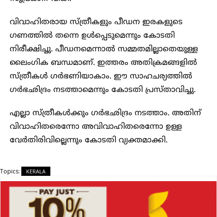
വിവാഹിതരായ സ്ത്രീകളും പീഡന ഇരകളുടെ
ഗണത്തില്‍ തന്നെ ഉള്‍പ്പെടുമെന്നും കോടതി
നിരീക്ഷിച്ചു. പീഡനമെന്നാല്‍ സമ്മതമില്ലാതെയുള്ള
ലൈംഗിക ബന്ധമാണ്. ഇത്തരം അതിക്രമങ്ങളില്‍
സ്ത്രീകള്‍ ഗര്‍ഭണിയാകാം. ഈ സാഹചര്യത്തില്‍
ഗര്‍ഭഛിദ്രം നടത്താമെന്നും കോടതി പ്രസ്താവിച്ചു.
എല്ലാ സ്ത്രീകള്‍ക്കും ഗര്‍ഭഛിദ്രം നടത്താം. അതിന്
വിവാഹിതരെന്നോ അവിവാഹിതരെന്നോ ഉള്ള
വേര്‍തിരിവില്ലെന്നും കോടതി വ്യക്തമാക്കി.
Topics:
KERALA