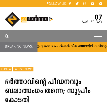
FOLLOW US:
07
AUG,
FRIDAY
BREAKING NEWS:
സാമൂഹ്യ ക്ഷേമ പെൻഷൻ വിതരണത്തിൽ വൻമാറ്റം; വ
KERALA
LATEST NEWS
ഭര്‍ത്താവിന്റെ പീഡനവും
ബലാത്സംഗം തന്നെ; സുപ്രീം
കോടതി