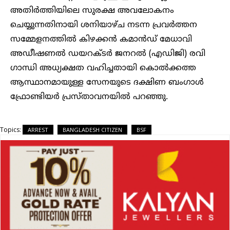
അതിർത്തിയിലെ സുരക്ഷ അവലോകനം
ചെയ്യുന്നതിനായി ശനിയാഴ്ച നടന്ന പ്രവർത്തന
സമ്മേളനത്തിൽ കിഴക്കൻ കമാൻഡ് മേധാവി
അഡീഷണൽ ഡയറക്ടർ ജനറൽ (എഡിജി) രവി
ഗാന്ധി അധ്യക്ഷത വഹിച്ചതായി കൊൽക്കത്ത
ആസ്ഥാനമായുള്ള സേനയുടെ ദക്ഷിണ ബംഗാൾ
ഫ്രോണ്ടിയർ പ്രസ്താവനയിൽ പറഞ്ഞു.
Topics:
ARREST
BANGLADESH CITIZEN
BSF