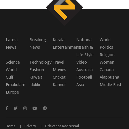
Latest
Breaking
Kerala
National
World
News
News
Entertainment
Health &
Politics
Life Style
Religion
Science
Technology
Travel
Video
Women
World
Fashion
Movies
Australia
Canada
Gulf
Kuwait
Cricket
Football
Alappuzha
Ernakulam
Idukki
Kannur
Asia
Middle East
Europe
Home
Privacy
Grievance Redressal