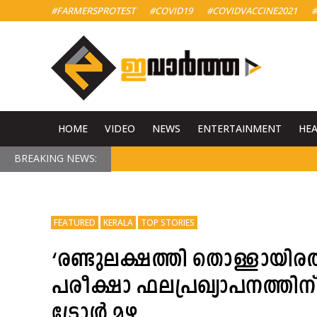
#FARMERSPROTEST
#COVID19
#COVIDVACCINE2021
#
HOME
VIDEO
NEWS
ENTERTAINMENT
HE
BREAKING NEWS:
FEATURED
KERALA
TOP STORIES
‘രണ്ടുലക്ഷത്തി തൊള്ളായിരത്തി 
പരീക്ഷാ ഫലപ്രഖ്യാപനത്തിന് 
ട്രോൾ മഴ