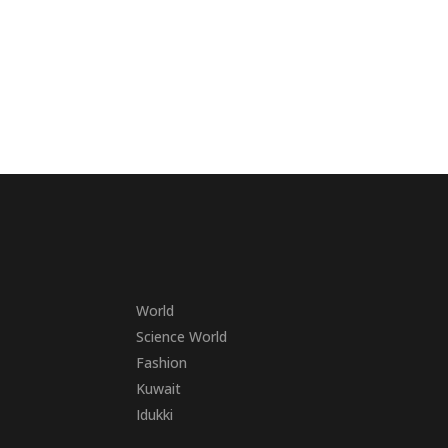
World
Science World
Fashion
Kuwait
Idukki