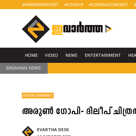
#FARMERSPROTEST
#COVID19
#COVIDVACCINE2021
#
HOME
VIDEO
NEWS
ENTERTAINMENT
HE
BREAKING NEWS:
ENTERTAINMENT
അരുൺ ​ഗോപി- ദിലീപ് ചിത്ര
EVARTHA DESK