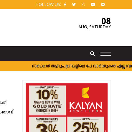
FOLLOW US:
08
AUG,
SATURDAY
സർക്കാർ ആശുപത്രികളിലെ പേ വാർഡുകൾ എല്ലാവർക്കു
കേസ്
്താവ്