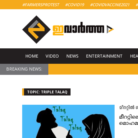
#FARMERSPROTEST
#COVID19
#COVIDVACCINE2021
#
HOME
VIDEO
NEWS
ENTERTAINMENT
HE
BREAKING NEWS:
TOPIC: TRIPLE TALAQ
മീററ്റിൽ
മീററ്റ
മൊഹമ്