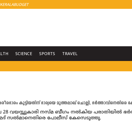
KERALABUDGET
ALTH
SCIENCE
SPORTS
TRAVEL
 ശരീരഭാരം കൂട്ടിയതിന് ഭാര്യയെ മുത്തലാഖ് ചൊല്ലി, ഭർത്താവിനെതിരെ 
ിലെ 28 വയസ്സുകാരി നസ്മ ബീഗം നൽകിയ പരാതിയിൽ ഭർത
മദ് സൽമാനെതിരെ പോലീസ് കേസെടുത്തു.