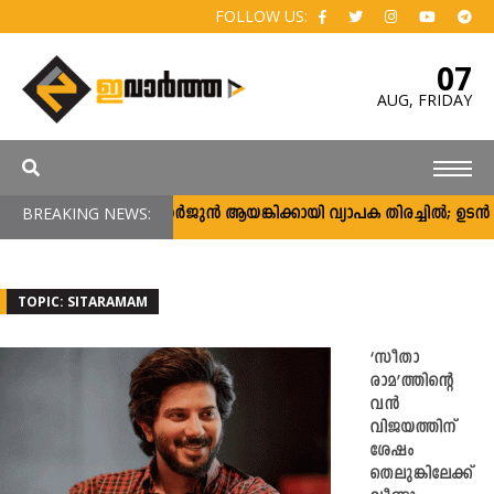
FOLLOW US:
07
AUG,
FRIDAY
BREAKING NEWS:
അർജുൻ ആയങ്കിക്കായി വ്യാപക തിരച്ചിൽ; ഉടൻ പിടി
TOPIC: SITARAMAM
‘സീതാ
രാമ’ത്തിന്റെ
വൻ
വിജയത്തിന്
ശേഷം
തെലുങ്കിലേക്ക്