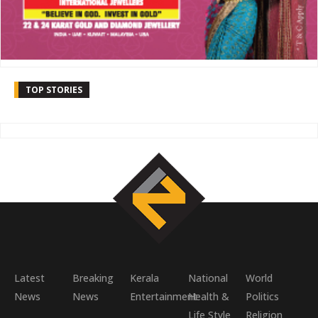
TOP STORIES
Latest
Breaking
Kerala
National
World
News
News
Entertainment
Health &
Politics
Life Style
Religion