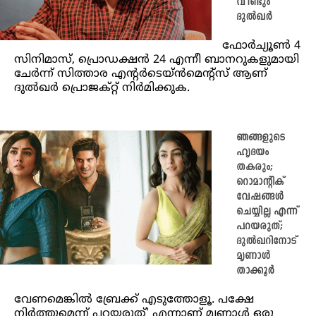
വീണ്ടും
ദുല്‍ഖര്‍
ഫോര്‍ച്യൂണ്‍ 4
സിനിമാസ്, പ്രൊഡക്ഷൻ 24 എന്നീ ബാനറുകളുമായി
ചേര്‍ന്ന് സിത്താര എന്റര്‍ടെയ്‍ൻമെന്റ്‍സ് ആണ്
ദുല്‍ഖര്‍ പ്രൊജക്റ്റ് നിര്‍മിക്കുക.
ഞങ്ങളുടെ
ഹൃദയം
തകരും;
റൊമാന്റിക്
വേഷങ്ങൾ
ചെയ്യില്ല എന്ന്
പറയരുത്;
ദുൽഖറിനോട്
മൃണാൾ
താക്കൂർ
വേണമെങ്കില്‍ ബ്രേക്ക് എടുത്തോളൂ. പക്ഷേ
നിര്‍ത്തുമെന്ന് പറയരുത്' എന്നാണ് മൃണാൾ ഒരു