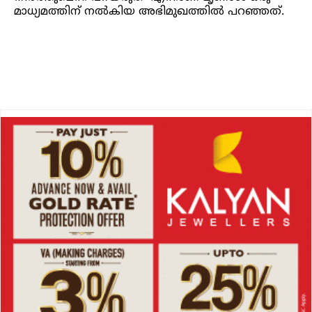
മാധ്യമത്തിന് നൽകിയ അഭിമുഖത്തിൽ പറഞ്ഞത്.