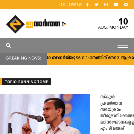
FOLLOW US:
10
AUG,
MONDAY
BREAKING NEWS:
മമതാ ബാനര്‍ജിയുടെ വാഹനത്തിന് നേരെ ആക്രമണം; പ
TOPIC: RUNNING TOME
സ്കൂൾ
പ്രവർത്തന
സമയക്രമം
തീരുമാനിക്കേണ്ടത
മതസംഘടനകളല്ല
എം ടി രമേശ്