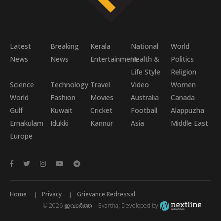
Latest
Breaking
Kerala
National
World
News
News
Entertainment
Health &
Politics
Life Style
Religion
Science
Technology
Travel
Video
Women
World
Fashion
Movies
Australia
Canada
Gulf
Kuwait
Cricket
Football
Alappuzha
Ernakulam
Idukki
Kannur
Asia
Middle East
Europe
Home
Privacy
Grievance Redressal
© 2026 ഇവാർത്ത | Evartha; Developed by