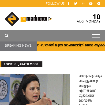
FOLLOW US:
10
AUG,
MONDAY
BREAKING NEWS:
മമതാ ബാനര്‍ജിയുടെ വാഹനത്തിന് നേരെ ആക്രമണം; പ്
TOPIC: GUJARATH MODEL
വെറുക്കുകയും
കൊല്ലുകയും
ചെയ്യുക
എന്നതാണ്
ഗുജറാത്ത്
മോഡൽ: