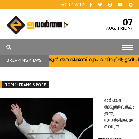
FOLLOW US:
07
AUG,
FRIDAY
BREAKING NEWS:
അർജുൻ ആയങ്കിക്കായി വ്യാപക തിരച്ചിൽ; ഉടൻ പിടിക
TOPIC: FRANSIS POPE
മാർപാപ്പ
അടുത്തവർഷം
ഇന്ത്യ
സന്ദർശിക്കാൻ
സാധ്യത