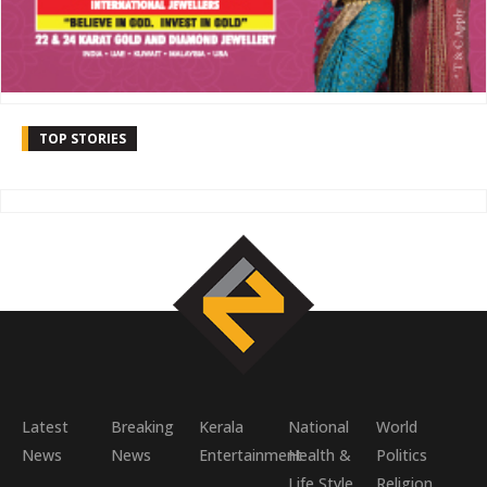
TOP STORIES
Latest
Breaking
Kerala
National
World
News
News
Entertainment
Health &
Politics
Life Style
Religion