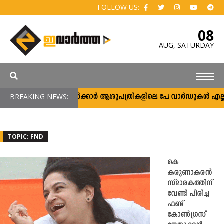
FOLLOW US:
08
AUG,
SATURDAY
BREAKING NEWS:
സർക്കാർ ആശുപത്രികളിലെ പേ വാർഡുകൾ എല്ലാവർക
TOPIC: FND
കെ
കരുണാകരൻ
സ്മാരകത്തിന്
വേണ്ടി പിരിച്ച
ഫണ്ട്
കോൺഗ്രസ്