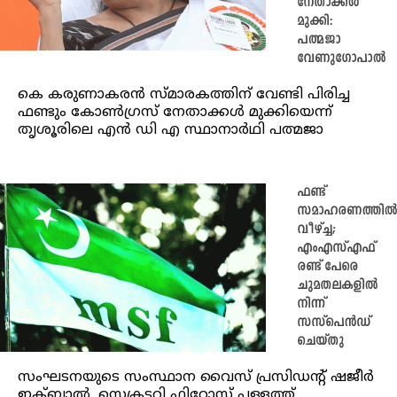
നേതാക്കൾ
മുക്കി:
പത്മജാ
വേണുഗോപാൽ
കെ കരുണാകരൻ സ്മാരകത്തിന് വേണ്ടി പിരിച്ച
ഫണ്ടും കോൺഗ്രസ് നേതാക്കൾ മുക്കിയെന്ന്
തൃശൂരിലെ എൻ ഡി എ സ്ഥാനാർഥി പത്മജാ
ഫണ്ട്
സമാഹരണത്തില്‍
വീഴ്ച്ച;
എംഎസ്എഫ്
രണ്ട് പേരെ
ചുമതലകളില്‍
നിന്ന്
സസ്‌പെന്‍ഡ്
ചെയ്തു
സംഘടനയുടെ സംസ്ഥാന വൈസ് പ്രസിഡന്റ് ഷജീര്‍
ഇക്ബാല്‍, സെക്രട്ടറി ഫിറോസ് പള്ളത്ത്