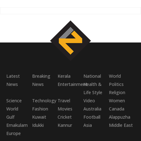
Latest
Breaking
Kerala
National
World
News
News
Entertainment
Health &
Politics
Life Style
Religion
Science
Technology
Travel
Video
Women
World
Fashion
Movies
Australia
Canada
Gulf
Kuwait
Cricket
Football
Alappuzha
Ernakulam
Idukki
Kannur
Asia
Middle East
Europe