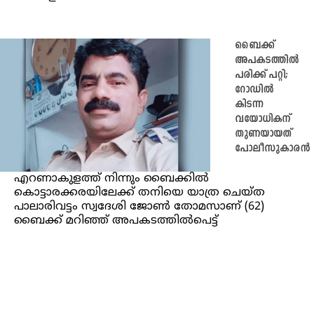
ബൈക്ക്
അപകടത്തിൽ
പരിക്ക് പറ്റി;
റോഡിൽ
കിടന്ന
വയോധികന്
തുണയായത്
പോലീസുകാരൻ
എറണാകുളത്ത് നിന്നും ബൈക്കിൽ
കൊട്ടാരക്കരയിലേക്ക് തനിയെ യാത്ര ചെയ്ത
പാലാരിവട്ടം സ്വദേശി ജോൺ തോമസാണ് (62)
ബൈക്ക് മറിഞ്ഞ് അപകടത്തിൽപെട്ട്