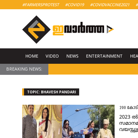
#FARMERSPROTEST
#COVID19
#COVIDVACCINE2021
#
HOME
VIDEO
NEWS
ENTERTAINMENT
HE
BREAKING NEWS:
TOPIC: BHAVESH PANDARI
200 കോടി
2023 ൽ
സമാനമാ
വയസ്സു