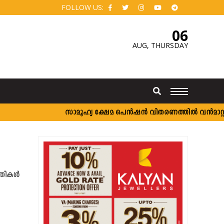
FOLLOW US:
06
AUG,
THURSDAY
സാമൂഹ്യ ക്ഷേമ പെൻഷൻ വിതരണത്തിൽ വൻമാറ്റം; 
തികള്‍