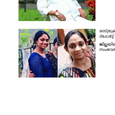
ശസ്ത്രക്
റിപ്പോർട്ട
ജില്ലയ
സംഭവത്