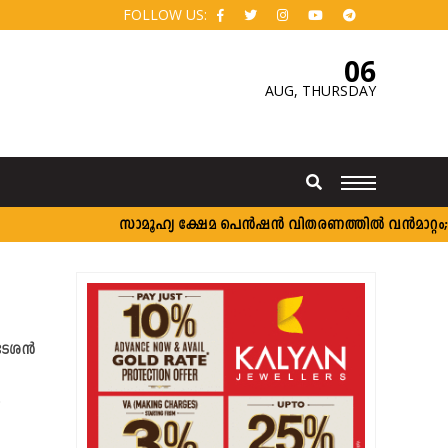
FOLLOW US:
06
AUG,
THURSDAY
സാമൂഹ്യ ക്ഷേമ പെൻഷൻ വിതരണത്തിൽ വൻമാറ്റം; വീ
ടേശന്‍
ം